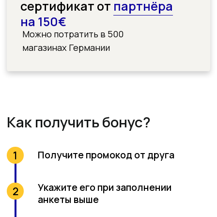
7.5 месяцев
Онлайн
Упрощённый B1-B2
7.5 месяцев глубокого погружения в
немецкий бухучёт на упрощённом
немецком для B1-B2. Практика на
живых уроках в DATEV, Lexware, MS
Office.
С навыками, полученными на этом
курсе, вы сможете работать в найме,
открыть своё бюро или давать
консультации на фрилансе
Узнать подробнее
Специалист офиса и отдела