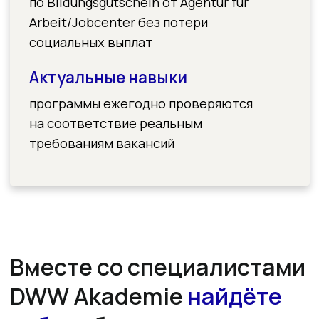
консультацию по обучению и бонус
Имя латиницей
Фамилия латиницей
Номер телефона
+49
Email
Курс
Промокод
Ich stimme dem Erhalt von Informationen und Angeboten der
Negentrix Education Group (ICH, DWW, BIT, MBIA, AABI u.a.) zu. Eine
Abmeldung ist jederzeit möglich.