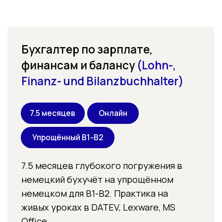
Узнать подробнее
Наши курсы
аккредитованы по
AZAV
—
вы можете учиться
по Bildungsgutschein
Наши программы аккредитованы Certuria
по стандарту AZAV. Это гарантирует, что
обучение полностью соответствует
запросам немецкого рынка труда
Признанный Zertifikat