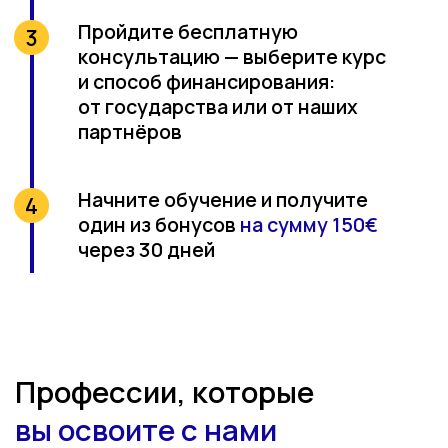
кадров
(Büro- und
Personalsachbearbeiter)
6 месяцев
Онлайн
Упрощённый B1-B2
6 месяцев обучения офисной и
кадровой работе по немецким
стандартам на упрощённом
немецком для B1-B2. Практика на
живых уроках в 20+ современных
цифровых инструментах.
С навыками, полученными на этом
курсе, вы сможете начать карьеру в
немецком офисе, получить опыт
работы с разными отделами и
развиваться как офис-менеджер или
HR-менеджер