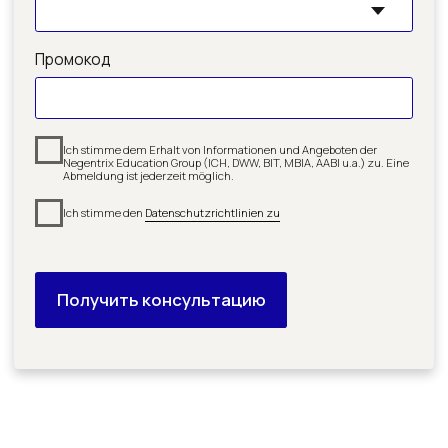
Почему вы участвуете
в реферальной программе?
Один из ваших друзей учится
или уже завершил курс в DWW
Akademie и передал вам
промокод
Присоединитесь к обучению,
активируйте промокод в анкете,
пройдите консультацию бесплатно и
получите бонус на сумму 150€ через
месяц после старта курса
Начните учиться и