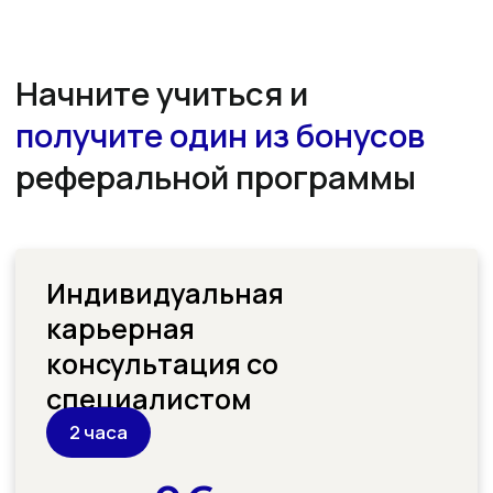
0€
150€
Подарочный
сертификат от
партнёра
на 150€
Можно потратить в 500
магазинах Германии
Как получить бонус?
Получите промокод от друга
1
Укажите его при заполнении
2
анкеты выше