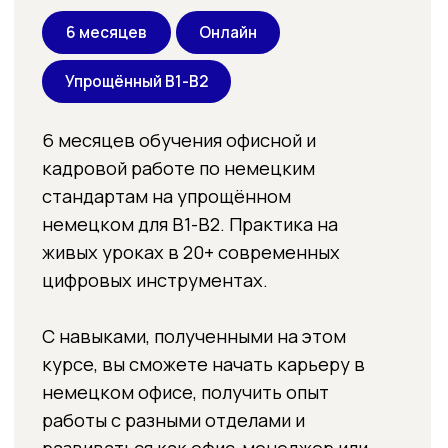
работу
быстрее
Подберёте
подходящие
вакансии
по локации,
зарплате, требованиям
Напишете
резюме
и
сопроводительное письмо
под выбранные вакансии
Заполните
профиль