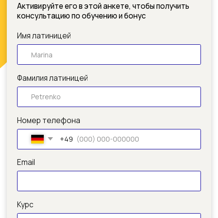
Номер телефона
+49
Email
Курс
Промокод
Ich stimme dem Erhalt von Informationen und Angeboten der
Negentrix Education Group (ICH, DWW, BIT, MBIA, AABI u.a.) zu. Eine
Abmeldung ist jederzeit möglich.
Ich stimme den
Datenschutzrichtlinien zu
Получить консультацию