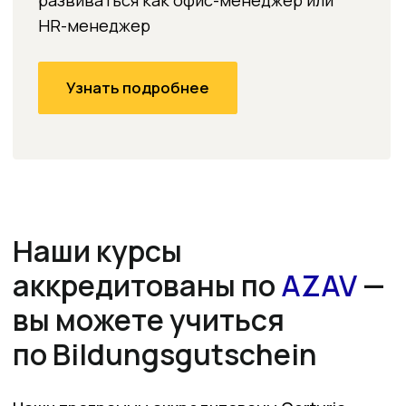
LinkedIn
, сделаете его
живым и экспертным
Подготовитесь
к
собеседованию
на немецком языке
Откликнетесь
на вакансии,
отправив резюме, портфолио,
сопроводительное письмо