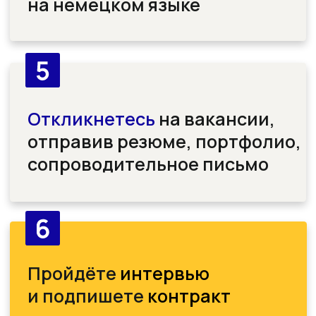
TikTok
LinkedIn
Facebook
Telegram
Контакты
E-mail
info@dwwakademie.de
hr@itcareerhub
Телефон
+49 32212238837
Адрес
Hafenweg 16, 48155 Münster, Deutschland
Миссия