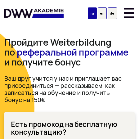
ru
en
de
Пройдите Weiterbildung
по
реферальной программе
и получите бонус
Ваш друг учится у нас и приглашает вас
присоединиться — рассказываем, как
записаться на обучение и получить
бонус на 150€
Есть промокод на бесплатную
консультацию?
Активируйте его в этой анкете, чтобы получить
консультацию по обучению и бонус
Имя латиницей
Фамилия латиницей