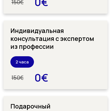
Пройдите бесплатную
3
консультацию — выберите курс
и способ финансирования:
от
государства или от наших
партнёров
Начните обучение и получите
4
один из бонусов
на сумму 150€
через 30 дней
Профессии, которые
вы освоите с нами
Бухгалтер по зарплате,
финансам и балансу
(Lohn-,
Finanz- und Bilanzbuchhalter)