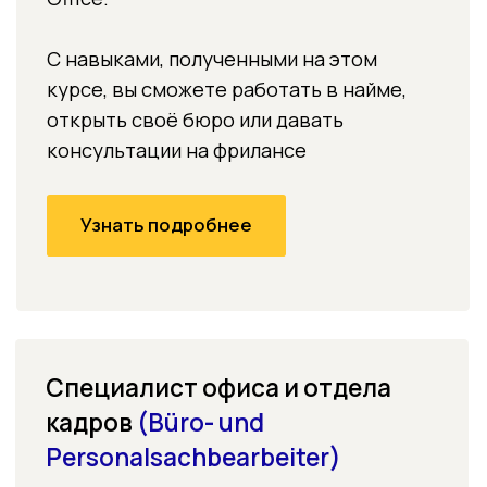
вы получаете официальный документ,
который ценят работодатели Германии
Возможность 100%
госфинансирования обучения:
наши студенты могут учиться
по Bildungsgutschein от Agentur für
Arbeit/Jobcenter без потери
социальных выплат
Актуальные навыки
программы ежегодно проверяются
на соответствие реальным
требованиям вакансий
Вместе со специалистами
DWW Akademie
найдёте