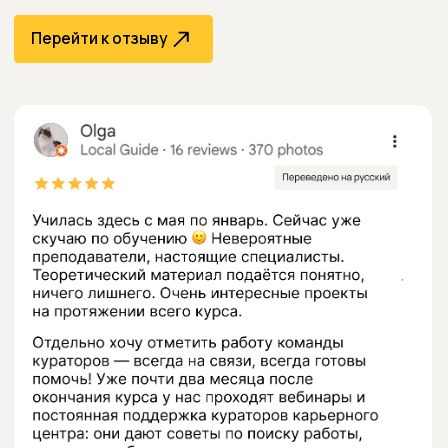
DWW в соцсетях
Instagram
TikTok
LinkedIn
Facebook
Telegram
Перейти к отзыву
Контакты
E-mail
info@dwwakademie.de
hr@itcareerhub
Телефон
Перейти к отзыву
+49 32212238837
Адрес
Hafenweg 16, 48155 Münster, Deutschland