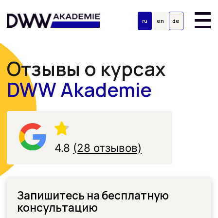
ru
en
de
Отзывы о курсах
DWW Akademie
4.8
(28 отзывов)
Запишитесь на бесплатную
консультацию
Задайте свои вопросы об
обучении и трудоустройстве:
Имя латиницей
Фамилия латиницей